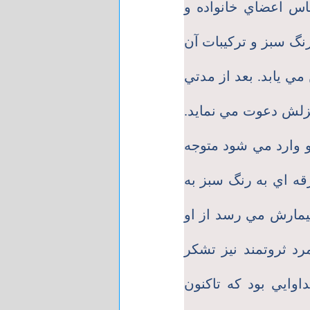
س اعضاي خانواده و
نگ سبز و تركيبات آن
ي يابد. بعد از مدتي
نزلش دعوت مي نمايد.
و وارد مي شود متوجه
ه اي به رنگ سبز به
بيمارش مي رسد از او
د ثروتمند نيز تشكر
اوايي بود كه تاكنون