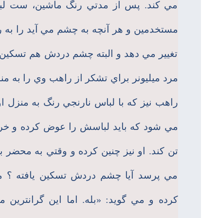
مي كند. پس از مدتي رنگ ماشين، ست لبا
مستخدمين و هر آنچه به چشم مي آيد را به ر
تغيير مي دهد و البته چشم دردش هم تسكين م
مرد ميليونر براي تشكر از راهب وي را به م
راهب نيز كه با لباس نارنجي رنگ به منزل ا
مي شود كه بايد لباسش را عوض كرده و خرق
تن كند. او نيز چنين كرده و وقتي به محضر 
مي پرسد آيا چشم دردش تسكين يافته ؟ مر
كرده و مي گويد: «بله. اما اين گرانترين مد