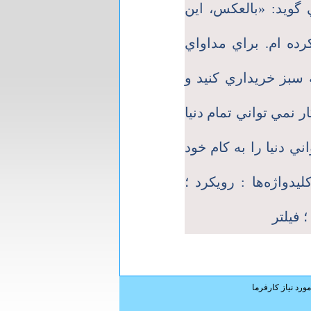
گويد: «بالعكس، اين
رده ام. براي مداواي
 سبز خريداري كنيد و
ر نمي تواني تمام دنيا
ني دنيا را به كام خود
دواژه‌ها : رويكرد ؛
؛ فيلتر
ورد نیاز کارفرما