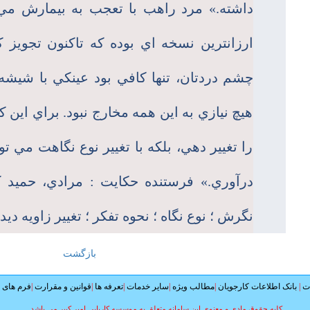
داشته.» مرد راهب با تعجب به بيمارش مي 
ارزانترين نسخه اي بوده كه تاكنون تجويز ك
چشم دردتان، تنها كافي بود عينكي با شيشه
هيچ نيازي به اين همه مخارج نبود. براي اين كا
را تغيير دهي، بلكه با تغيير نوع نگاهت مي توا
درآوري.» فرستنده حكايت : مرادي، حميد كلي
نگرش ؛ نوع نگاه ؛ نحوه تفكر ؛ تغيير زاويه ديد 
بازگشت
ات
|
بانک اطلاعات کارجویان
|
مطالب ویژه
|
سایر خدمات
|
تعرفه ها
|
قوانین و مقرارت
|
فرم های م
.کلیه حقوق مادی و معنوی این سامانه متعلق به موسسه کاریابی امیر کبیر می باشد