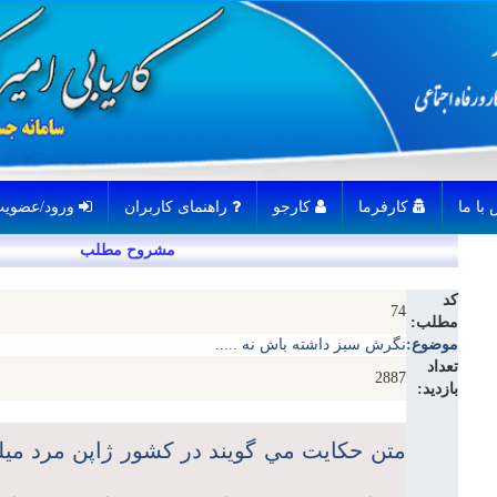
کارفرما
کارجو
راهنمای کاربران
ورود/عضویت
مشروح مطلب
کد
74
مطلب:
موضوع:
نگرش سبز داشته باش نه .....
تعداد
2887
بازدید:
متن حكايت مي گويند در كشور ژاپن مرد ميل