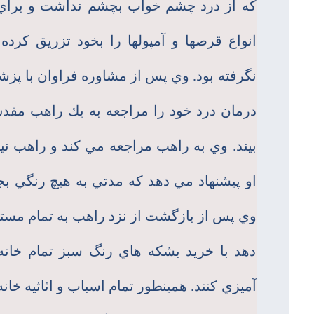
كه از درد چشم خواب بچشم نداشت و برا
انواع قرصها و آمپولها را بخود تزريق كرده 
نگرفته بود. وي پس از مشاوره فراوان با پزش
درمان درد خود را مراجعه به يك راهب مق
بيند. وي به راهب مراجعه مي كند و راهب نيز
او پيشنهاد مي دهد كه مدتي به هيچ رنگي بجز
وي پس از بازگشت از نزد راهب به تمام مست
دهد با خريد بشكه هاي رنگ سبز تمام خانه 
آميزي كنند. همينطور تمام اسباب و اثاثيه خان