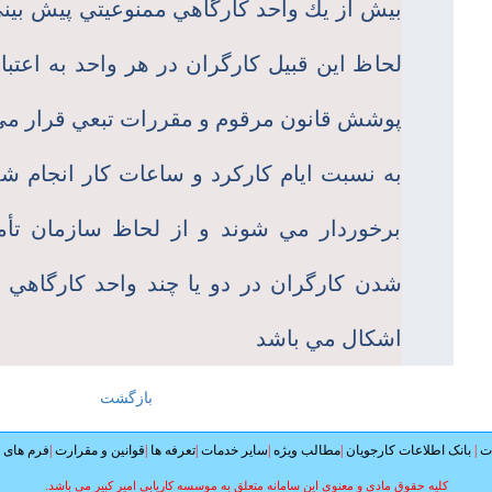
بيش از يك واحد كارگاهي ممنوعيتي پيش بين
لحاظ اين قبيل كارگران در هر واحد به اعتبا
پوشش قانون مرقوم و مقررات تبعي قرار مي گ
به نسبت ايام كاركرد و ساعات كار انجام شده
برخوردار مي شوند و از لحاظ سازمان تأمي
شدن كارگران در دو يا چند واحد كارگاهي م
اشكال مي باشد
بازگشت
ات
|
بانک اطلاعات کارجویان
|
مطالب ویژه
|
سایر خدمات
|
تعرفه ها
|
قوانین و مقرارت
|
فرم های م
.کلیه حقوق مادی و معنوی این سامانه متعلق به موسسه کاریابی امیر کبیر می باشد