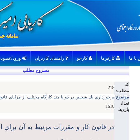
کارفرما
کارجو
راهنمای کاربران
ورود/عضویت
مشروح مطلب
کد
218
مطلب:
موضوع:
برخورداري يك شخص در دو يا چند كارگاه مختلف از مزاياي قانون ك
تعداد
1610
بازدید:
در قانون كار و مقررات مرتبط به آن براي اش