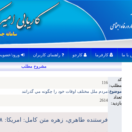
کارفرما
کارجو
راهنمای کاربران
ورود/عضویت
مشروح مطلب
کد
116
مطلب:
موضوع:
مردم ملل مختلف اوقات خود را چگونه مي گذرانند
تعداد
2614
بازدید: