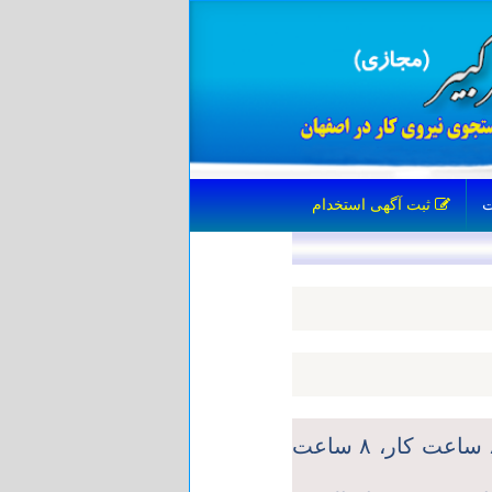
ثبت آگهی استخدام
فرستنده طاهري، زهره متن كامل: امريكا: ۸ ساعت كار، ۸ ساعت