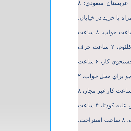
ساعت گوش كردن به سخنراني كاسترو * عربستان سعودي: ۸
ساعت تفريح همراه با خريد در خيابان،
۱۰ ساعت خواب * مصر: ۴ ساعت كار، ۸ ساعت خواب، ۸ ساعت
كشيدن قليان، ۲ ساعت گوش كردن به ام كلثوم، ۲ ساعت حرف
زدن در مورد گذشته * هندوستان: ۸ ساعت جستجوي كار، ۶ ساعت
خواب، ۶ ساعت تماشاي فيلم، ۲ ساعت جستجو براي محل خواب، ۲
ساعت براي رد شدن از خيابان * پاكستان: ۴ ساعت كار غير مجاز، ۸
ساعت خواب در حين كودتا، ۸ ساعت اعتراض عليه كودتا، ۴ ساعت
فرا ر از دست پليس * ايران: ۸ ساعت خواب، ۸ ساعت استراحت،