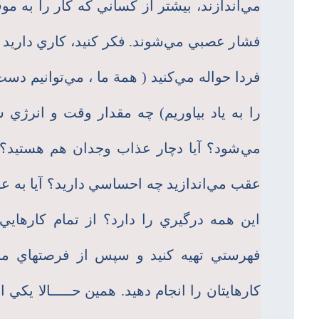
مي‌اندازند، بيشتر از كساني كه كار را به موق
فشار عصبي مي‌شوند. فكر كنيد، كاري داريد كه
فردا حواله مي‌كنيد ( همة ما ، مي‌توانيم دست
را به ياد بياوريم) چه مقدار وقت و انرژي
مي‌شود؟ آيا دچار عذاب وجدان هم هستيد؟ از
عقب مي‌اندازيد چه احساسي داريد؟ آيا به ع
اين همه درگيري را دارد؟ از تمام كارهايي ك
فهرستي تهيه كنيد و سپس از فرصتهاي منا
كارهايتان را انجام دهيد. همين حـــــالا يكي از