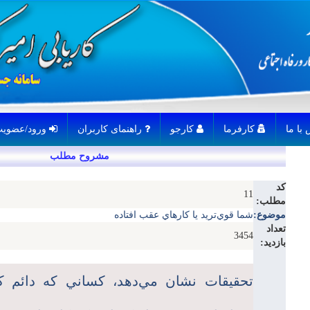
کارفرما
کارجو
راهنمای کاربران
ورود/عضویت
مشروح مطلب
کد
11
مطلب:
موضوع:
شما قوي‌تريد يا كارهاي عقب افتاده
تعداد
3454
بازدید:
تحقيقات نشان مي‌دهد، كساني كه دائم كا